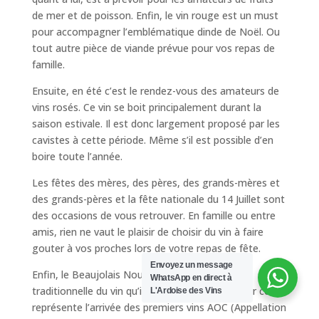
de mer et de poisson. Enfin, le vin rouge est un must
pour accompagner l’emblématique dinde de Noël. Ou
tout autre pièce de viande prévue pour vos repas de
famille.
Ensuite, en été c’est le rendez-vous des amateurs de
vins rosés. Ce vin se boit principalement durant la
saison estivale. Il est donc largement proposé par les
cavistes à cette période. Même s’il est possible d’en
boire toute l’année.
Les fêtes des mères, des pères, des grands-mères et
des grands-pères et la fête nationale du 14 Juillet sont
des occasions de vous retrouver. En famille ou entre
amis, rien ne vaut le plaisir de choisir du vin à faire
gouter à vos proches lors de votre repas de fête.
Envoyez un message
Enfin, le Beaujolais Nouveau est une fête
WhatsApp en direct à
traditionnelle du vin qu’il est bon d’honnorer. Car cela
L'Ardoise des Vins
représente l’arrivée des premiers vins AOC (Appellation