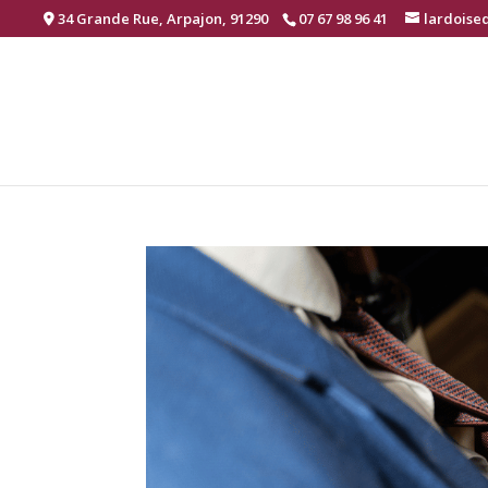
34 Grande Rue, Arpajon, 91290
07 67 98 96 41
lardoise