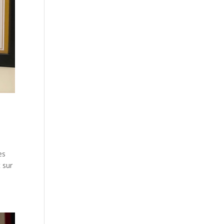
es
t sur